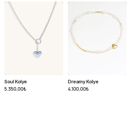
aralığı:
1.750,00₺
-
1.900,00₺
Soul Kolye
Dreamy Kolye
5.350,00
₺
4.100,00
₺