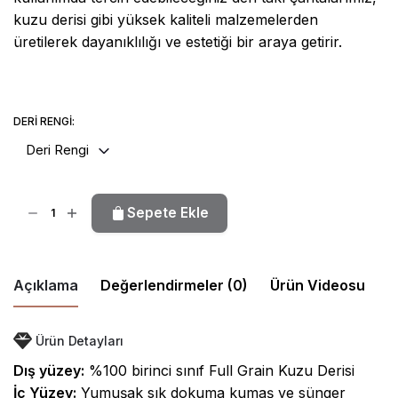
kuzu derisi gibi yüksek kaliteli malzemelerden
üretilerek dayanıklılığı ve estetiği bir araya getirir.
DERI RENGI:
Deri Rengi
Petit
Sepete Ekle
Loafer
Takı
Çantası
Açıklama
Değerlendirmeler (0)
Ürün Videosu
adet
Yalnızca bu ürünü satın alan oturum açmış müşteriler
Ürün Detayları
inceleme bırakabilir.
Dış yüzey:
%100 birinci sınıf Full Grain Kuzu Derisi
İç Yüzey:
Yumuşak sık dokuma kumaş ve sünger
Henüz değerlendirme yok.