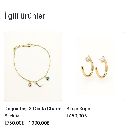
İlgili ürünler
Doğumtaşı X Obida Charm
Blaze Küpe
1.450,00
₺
Bileklik
Fiyat
1.750,00
₺
–
1.900,00
₺