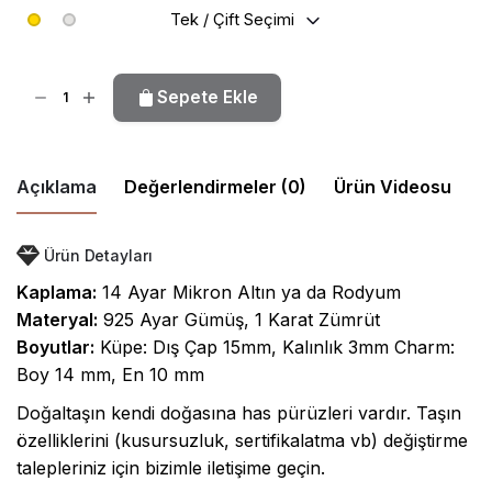
Tek / Çift Seçimi
Huma
Sepete Ekle
Küpe
-
Zümrüt
Açıklama
Değerlendirmeler (0)
Ürün Videosu
adet
Yalnızca bu ürünü satın alan oturum açmış müşteriler
Ürün Detayları
inceleme bırakabilir.
Kaplama:
14 Ayar Mikron Altın ya da Rodyum
Materyal:
925 Ayar Gümüş, 1 Karat Zümrüt
Henüz değerlendirme yok.
Boyutlar:
Küpe: Dış Çap 15mm, Kalınlık 3mm Charm:
Boy 14 mm, En 10 mm
Doğaltaşın kendi doğasına has pürüzleri vardır. Taşın
özelliklerini (kusursuzluk, sertifikalatma vb) değiştirme
talepleriniz için bizimle iletişime geçin.