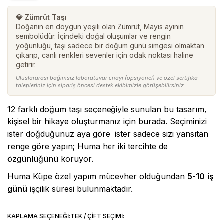
6.850,00₺
-
💎 Zümrüt Taşı
Doğanın en doygun yeşili olan Zümrüt, Mayıs ayının
12.000,00₺
sembolüdür. İçindeki doğal oluşumlar ve rengin
yoğunluğu, taşı sadece bir doğum günü simgesi olmaktan
çıkarıp, canlı renkleri sevenler için odak noktası haline
getirir.
Uluslararası bağımsız laboratuvar onayı (opsiyonel) ve özel sertifika
talepleriniz için sipariş öncesi destek ekibimizle görüşebilirsiniz.
12 farklı doğum taşı seçeneğiyle sunulan bu tasarım,
kişisel bir hikaye oluşturmanız için burada. Seçiminizi
ister doğduğunuz aya göre, ister sadece sizi yansıtan
renge göre yapın; Huma her iki tercihte de
özgünlüğünü koruyor.
Huma Küpe özel yapım mücevher olduğundan
5-10
iş
günü
işçilik süresi bulunmaktadır.
KAPLAMA SEÇENEĞI:
TEK / ÇIFT SEÇIMI: