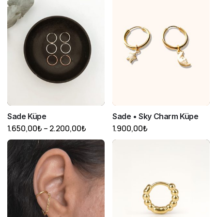
Sade Küpe
Sade • Sky Charm Küpe
Fiyat
1.650,00
₺
–
2.200,00
₺
1.900,00
₺
aralığı:
1.650,00₺
-
2.200,00₺