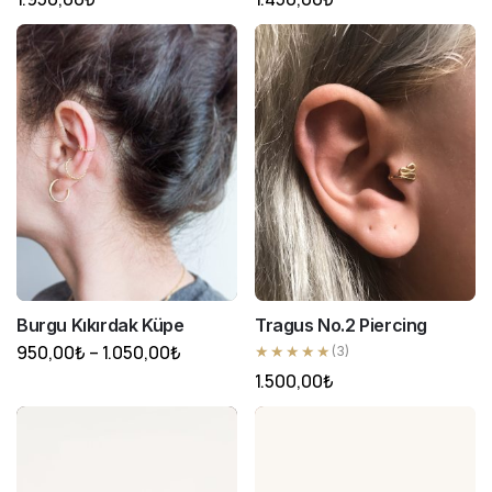
Burgu Kıkırdak Küpe
Tragus No.2 Piercing
Fiyat
950,00
₺
–
1.050,00
₺
★★★★★
(3)
aralığı:
1.500,00
₺
950,00₺
-
1.050,00₺