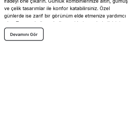
ifadeyi öne çıkarın. Günlük kombinlerinize altın, gümüş
ve çelik tasarımlar ile konfor katabilirsiniz. Özel
günlerde ise zarif bir görünüm elde etmenize yardımcı
olur. Tragus, helix ve halka çeşitleri gençlerin ilgisini
çekerken kıkırdak modelleri cesur kombinleri
Devamını Gör
tamamlar. Böylece her tarz için farklı seçenek
bulabilirsiniz.
Çeşitlilikteki Kategoriler
Küpe Modelleri
:
Minimal çizgilerden hoşlananlar farklı
tasarımlar arasından seçim yapar. Klasik şıklığı tercih
edenler de, modern dokunuş isteyenler de
koleksiyonda herkes kolayca kendine uygun parça
bulur.
Halka Küpeler
:
Zamansız yapısıyla öne çıkan halka
çeşitleri günlük kullanımda sadelik sunar. Özel
davetlerde ise şıklığınızı tamamlar. Özellikle altın ve
gümüş seçenekleri en çok tercih edilen aksesuarlar